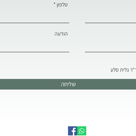
טלפון
הודעה
ר גלית סלע
שליחה