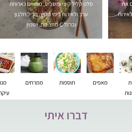
ם את
סלט קליל קיצי ומשביע, מתאים כארוחת
אירוח
ערב ולאירוח בימי הקיץ, מכיל חלבון
מהצומח, ויטמין C וברזל
ת
מאפים
תוספות
ממרחים
מנו
נות
עיקרי
דברו איתי