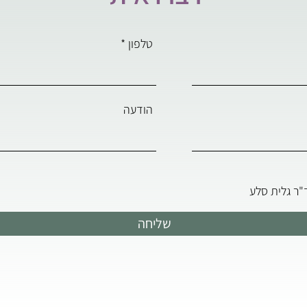
טלפון
הודעה
ר גלית סלע
שליחה